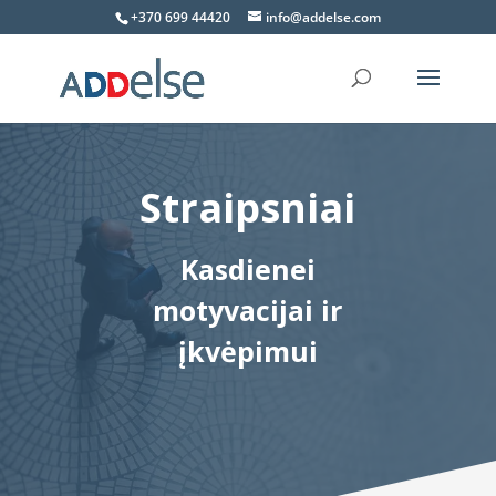
+370 699 44420
info@addelse.com
Straipsniai
Kasdienei
motyvacijai ir
įkvėpimui