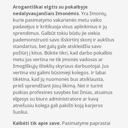
Arogantiškai elgtis su pokalbyje
nedalyvaujančiais žmonėmis
. Yra žmonių,
kurie pasimatymo vakarienės metu vaiko
padavėjus ir kritikuoja visus aplinkinius ir jų
sprendimus. Galbūt tokiu būdu jie siekia
pademonstruoti savo išskirtinį skonį ir aukštus
standartus, bet galų gale atskleidžia savo
požiūrį į kitus. Būkite tikri, kad darbo pokalbio
metu jus vertina ne tik įmonės vadovas ar
žmogiškųjų išteklių skyriaus darbuotojai. Jus
vertina visi galimi būsimieji kolegos. Ir labai
tikėtina, kad jų nuomonės bus atsiklausta,
prieš sprendžiant jūsų likimą. Net ir turint
puikias profesines savybes bei žinias, atsainus
elgesys su biuro administratore ar kavą
atnešusiu kolega gali pakišti koją karjeros
šuoliui.
Kalbėti tik apie save.
Pasimatyme paprastai