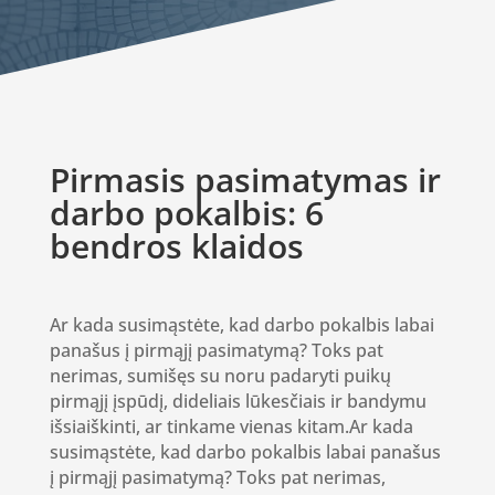
Pirmasis pasimatymas ir
darbo pokalbis: 6
bendros klaidos
Ar kada susimąstėte, kad darbo pokalbis labai
panašus į pirmąjį pasimatymą? Toks pat
nerimas, sumišęs su noru padaryti puikų
pirmąjį įspūdį, dideliais lūkesčiais ir bandymu
išsiaiškinti, ar tinkame vienas kitam.
Ar kada
susimąstėte, kad darbo pokalbis labai panašus
į pirmąjį pasimatymą? Toks pat nerimas,