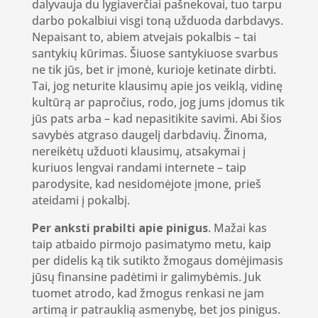
dalyvauja du lygiaverčiai pašnekovai, tuo tarpu
darbo pokalbiui visgi toną užduoda darbdavys.
Nepaisant to, abiem atvejais pokalbis – tai
santykių kūrimas. Šiuose santykiuose svarbus
ne tik jūs, bet ir įmonė, kurioje ketinate dirbti.
Tai, jog neturite klausimų apie jos veiklą, vidinę
kultūrą ar papročius, rodo, jog jums įdomus tik
jūs pats arba – kad nepasitikite savimi. Abi šios
savybės atgraso daugelį darbdavių. Žinoma,
nereikėtų užduoti klausimų, atsakymai į
kuriuos lengvai randami internete – taip
parodysite, kad nesidomėjote įmone, prieš
ateidami į pokalbį.
Per anksti prabilti apie pinigus
. Mažai kas
taip atbaido pirmojo pasimatymo metu, kaip
per didelis ką tik sutikto žmogaus domėjimasis
jūsų finansine padėtimi ir galimybėmis. Juk
tuomet atrodo, kad žmogus renkasi ne jam
artimą ir patrauklią asmenybę, bet jos pinigus.