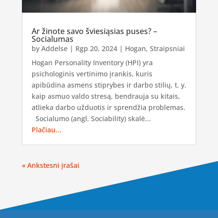
Ar žinote savo šviesiąsias puses? –
Socialumas
by
Addelse
|
Rgp 20, 2024
|
Hogan
,
Straipsniai
Hogan Personality Inventory (HPI) yra
psichologinis vertinimo įrankis, kuris
apibūdina asmens stiprybes ir darbo stilių, t. y.
kaip asmuo valdo stresą, bendrauja su kitais,
atlieka darbo užduotis ir sprendžia problemas.
Socialumo (angl. Sociability) skalė...
Plačiau...
« Ankstesni įrašai