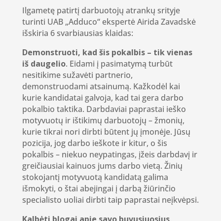
Ilgametę patirtį darbuotojų atrankų srityje
turinti UAB „Adduco“ ekspertė Airida Zavadskė
išskiria 6 svarbiausias klaidas:
Demonstruoti, kad šis pokalbis – tik vienas
iš daugelio
. Eidami į pasimatymą turbūt
nesitikime sužavėti partnerio,
demonstruodami atsainumą. Kažkodėl kai
kurie kandidatai galvoja, kad tai gera darbo
pokalbio taktika. Darbdaviai paprastai ieško
motyvuotų ir ištikimų darbuotojų – žmonių,
kurie tikrai nori dirbti būtent jų įmonėje. Jūsų
pozicija, jog darbo ieškote ir kitur, o šis
pokalbis – niekuo neypatingas, įžeis darbdavį ir
greičiausiai kainuos jums darbo vietą. Žinių
stokojantį motyvuotą kandidatą galima
išmokyti, o štai abejingai į darbą žiūrinčio
specialisto uoliai dirbti taip paprastai neįkvėpsi.
Kalbėti blogai apie savo buvusiuosius
.