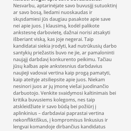
Nesvarbu, aptarinėjate savo buvusįjį sutuoktinį
ar savo bosą, liedami nuoskaudas ir
skųsdamiesi jūs daugiau pasakote apie save
nei apie juos. Į klausimą, kodėl palikote
ankstesnę darbovietę, dažnai norisi atsakyti
išberiant viską, kas joje negerai. Taip
kandidatai siekia įrodyti, kad nutrūkusių darbo
santykių priežastis buvo ne jie, ar pamaloninti
naująjį darbdavį konkurento peikimu. Tačiau
jūsų kalbas apie ankstesnius darbdavius
naujieji vadovai vertina kaip progą pamatyti,
kaip ateityje atsiliepsite apie juos. Niekam
nesinori juos ar jų įmonę viešai juodinančio
darbuotojo. Venkite svaidymosi kaltinimais bei
kritika buvusiems kolegoms, nes taip
atskleidžiate ir savo būdą bei požiūrį į
aplinkinius – darbdaviai paprastai vertina
nekonfliktiškus, į kompromisus linkusius ir
lengvai komandoje dirbančius kandidatus