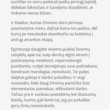
sumišęs su noru padaryti puikų pirmąjį įspūdį,
dideliais lūkesčiais ir bandymu išsiaiškinti, ar
tinkame vienas kitam.
Ir klaidos, kurias žmonės daro pirmojo
pasimatymo metu, dažnai būna tos pačios, dėl
kurių jie nesulaukia skambučio su kvietimu į
antrąjį atrankos etapą.
Egzistuoja daugybė visiems puikiai žinomų
taisyklių apie tai, kaip derėtų elgtis einant į
pasimatymą: nevėluoti, nepersistengti
puošiantis, rodyti domėjimąsi savo pašnekovu,
bendrauti mandagiai, nemeluoti. Tie patys
dalykai galioja ir darbo pokalbiui. Ir visgi
nuostabu, kiek daug žmonių pamiršta šias
elementarias pamokas, ieškodami darbo.
Tačiau yra ir sunkiau pastebimų bei ištaisomų
klaidų, kurios gali lemti tai, jog po pokalbio
gerų žinių nesulauksite.