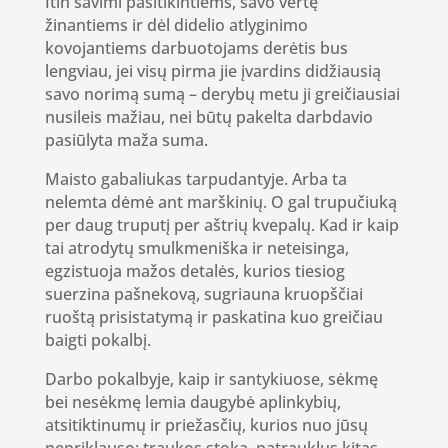
Itin savimi pasitikintiems, savo vertę
žinantiems ir dėl didelio atlyginimo
kovojantiems darbuotojams derėtis bus
lengviau, jei visų pirma jie įvardins didžiausią
savo norimą sumą – derybų metu ji greičiausiai
nusileis mažiau, nei būtų pakelta darbdavio
pasiūlyta maža suma.
Maisto gabaliukas tarpudantyje. Arba ta
nelemta dėmė ant marškinių. O gal trupučiuką
per daug truputį per aštrių kvepalų. Kad ir kaip
tai atrodytų smulkmeniška ir neteisinga,
egzistuoja mažos detalės, kurios tiesiog
suerzina pašnekovą, sugriauna kruopščiai
ruoštą prisistatymą ir paskatina kuo greičiau
baigti pokalbį.
Darbo pokalbyje, kaip ir santykiuose, sėkmę
bei nesėkmę lemia daugybė aplinkybių,
atsitiktinumų ir priežasčių, kurios nuo jūsų