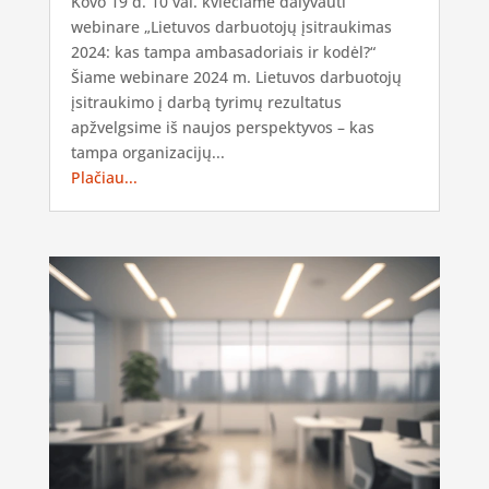
Kovo 19 d. 10 val. kviečiame dalyvauti
webinare „Lietuvos darbuotojų įsitraukimas
2024: kas tampa ambasadoriais ir kodėl?“
Šiame webinare 2024 m. Lietuvos darbuotojų
įsitraukimo į darbą tyrimų rezultatus
apžvelgsime iš naujos perspektyvos – kas
tampa organizacijų...
Plačiau...