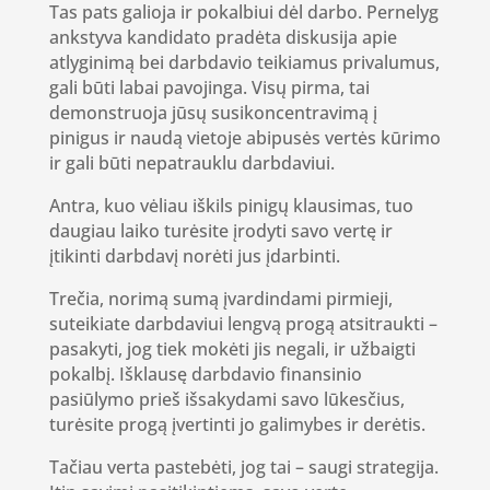
Tas pats galioja ir pokalbiui dėl darbo. Pernelyg
ankstyva kandidato pradėta diskusija apie
atlyginimą bei darbdavio teikiamus privalumus,
gali būti labai pavojinga. Visų pirma, tai
demonstruoja jūsų susikoncentravimą į
pinigus ir naudą vietoje abipusės vertės kūrimo
ir gali būti nepatrauklu darbdaviui.
Antra, kuo vėliau iškils pinigų klausimas, tuo
daugiau laiko turėsite įrodyti savo vertę ir
įtikinti darbdavį norėti jus įdarbinti.
Trečia, norimą sumą įvardindami pirmieji,
suteikiate darbdaviui lengvą progą atsitraukti –
pasakyti, jog tiek mokėti jis negali, ir užbaigti
pokalbį. Išklausę darbdavio finansinio
pasiūlymo prieš išsakydami savo lūkesčius,
turėsite progą įvertinti jo galimybes ir derėtis.
Tačiau verta pastebėti, jog tai – saugi strategija.