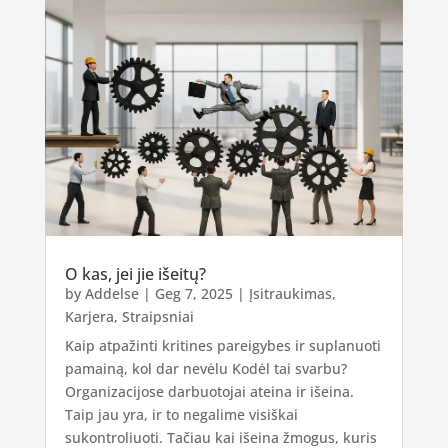
O kas, jei jie išeitų?
by
Addelse
|
Geg 7, 2025
|
Įsitraukimas
,
Karjera
,
Straipsniai
Kaip atpažinti kritines pareigybes ir suplanuoti
pamainą, kol dar nevėlu Kodėl tai svarbu?
Organizacijose darbuotojai ateina ir išeina.
Taip jau yra, ir to negalime visiškai
sukontroliuoti. Tačiau kai išeina žmogus, kuris