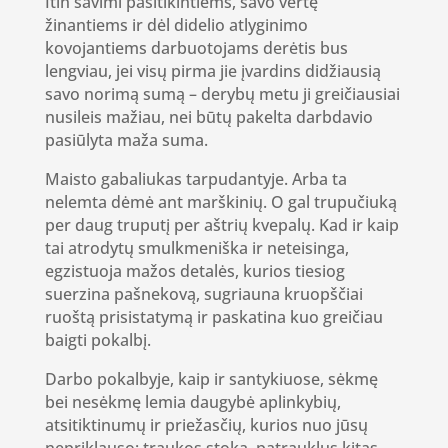
Itin savimi pasitikintiems, savo vertę
žinantiems ir dėl didelio atlyginimo
kovojantiems darbuotojams derėtis bus
lengviau, jei visų pirma jie įvardins didžiausią
savo norimą sumą – derybų metu ji greičiausiai
nusileis mažiau, nei būtų pakelta darbdavio
pasiūlyta maža suma.
Maisto gabaliukas tarpudantyje. Arba ta
nelemta dėmė ant marškinių. O gal trupučiuką
per daug truputį per aštrių kvepalų. Kad ir kaip
tai atrodytų smulkmeniška ir neteisinga,
egzistuoja mažos detalės, kurios tiesiog
suerzina pašnekovą, sugriauna kruopščiai
ruoštą prisistatymą ir paskatina kuo greičiau
baigti pokalbį.
Darbo pokalbyje, kaip ir santykiuose, sėkmę
bei nesėkmę lemia daugybė aplinkybių,
atsitiktinumų ir priežasčių, kurios nuo jūsų