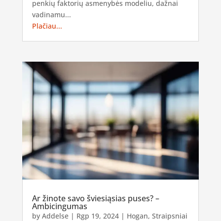
penkių faktorių asmenybės modeliu, dažnai
vadinamu...
Plačiau...
Ar žinote savo šviesiąsias puses? –
Ambicingumas
by
Addelse
|
Rgp 19, 2024
|
Hogan
,
Straipsniai