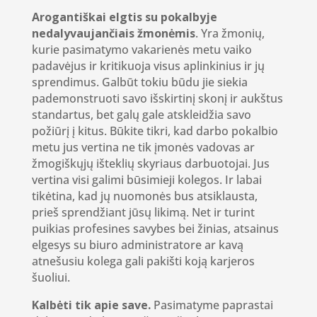
Arogantiškai elgtis su pokalbyje
nedalyvaujančiais žmonėmis
. Yra žmonių,
kurie pasimatymo vakarienės metu vaiko
padavėjus ir kritikuoja visus aplinkinius ir jų
sprendimus. Galbūt tokiu būdu jie siekia
pademonstruoti savo išskirtinį skonį ir aukštus
standartus, bet galų gale atskleidžia savo
požiūrį į kitus. Būkite tikri, kad darbo pokalbio
metu jus vertina ne tik įmonės vadovas ar
žmogiškųjų išteklių skyriaus darbuotojai. Jus
vertina visi galimi būsimieji kolegos. Ir labai
tikėtina, kad jų nuomonės bus atsiklausta,
prieš sprendžiant jūsų likimą. Net ir turint
puikias profesines savybes bei žinias, atsainus
elgesys su biuro administratore ar kavą
atnešusiu kolega gali pakišti koją karjeros
šuoliui.
Kalbėti tik apie save.
Pasimatyme paprastai