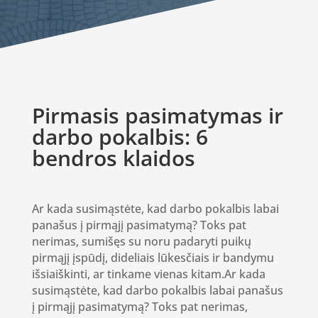
Pirmasis pasimatymas ir
darbo pokalbis: 6
bendros klaidos
Ar kada susimąstėte, kad darbo pokalbis labai
panašus į pirmąjį pasimatymą? Toks pat
nerimas, sumišęs su noru padaryti puikų
pirmąjį įspūdį, dideliais lūkesčiais ir bandymu
išsiaiškinti, ar tinkame vienas kitam.
Ar kada
susimąstėte, kad darbo pokalbis labai panašus
į pirmąjį pasimatymą? Toks pat nerimas,