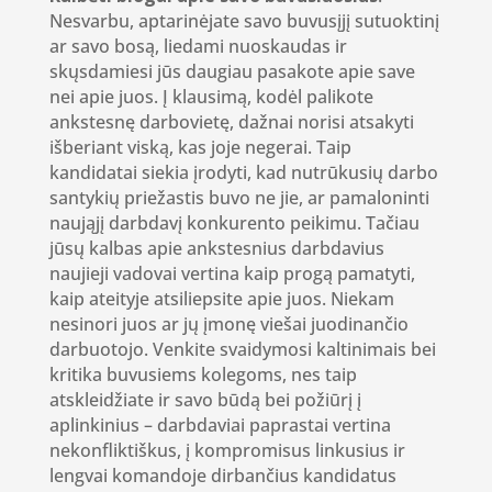
Nesvarbu, aptarinėjate savo buvusįjį sutuoktinį
ar savo bosą, liedami nuoskaudas ir
skųsdamiesi jūs daugiau pasakote apie save
nei apie juos. Į klausimą, kodėl palikote
ankstesnę darbovietę, dažnai norisi atsakyti
išberiant viską, kas joje negerai. Taip
kandidatai siekia įrodyti, kad nutrūkusių darbo
santykių priežastis buvo ne jie, ar pamaloninti
naująjį darbdavį konkurento peikimu. Tačiau
jūsų kalbas apie ankstesnius darbdavius
naujieji vadovai vertina kaip progą pamatyti,
kaip ateityje atsiliepsite apie juos. Niekam
nesinori juos ar jų įmonę viešai juodinančio
darbuotojo. Venkite svaidymosi kaltinimais bei
kritika buvusiems kolegoms, nes taip
atskleidžiate ir savo būdą bei požiūrį į
aplinkinius – darbdaviai paprastai vertina
nekonfliktiškus, į kompromisus linkusius ir
lengvai komandoje dirbančius kandidatus