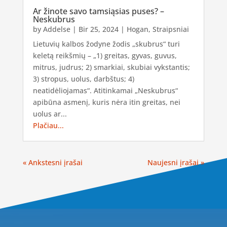
Ar žinote savo tamsiąsias puses? –
Neskubrus
by
Addelse
|
Bir 25, 2024
|
Hogan
,
Straipsniai
Lietuvių kalbos žodyne žodis „skubrus“ turi
keletą reikšmių – „1) greitas, gyvas, guvus,
mitrus, judrus; 2) smarkiai, skubiai vykstantis;
3) stropus, uolus, darbštus; 4)
neatidėliojamas“. Atitinkamai „Neskubrus“
apibūna asmenį, kuris nėra itin greitas, nei
uolus ar...
Plačiau...
« Ankstesni įrašai
Naujesni įrašai »