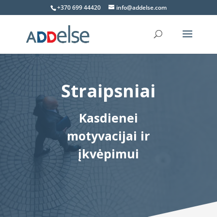
+370 699 44420
info@addelse.com
Straipsniai
Kasdienei
motyvacijai ir
įkvėpimui