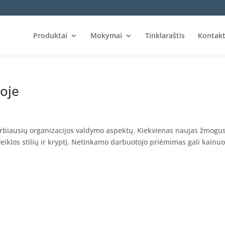
Produktai
Mokymai
Tinklaraštis
Kontakt
voje
rbiausių organizacijos valdymo aspektų. Kiekvienas naujas žmogus
 veiklos stilių ir kryptį. Netinkamo darbuotojo priėmimas gali kainuo