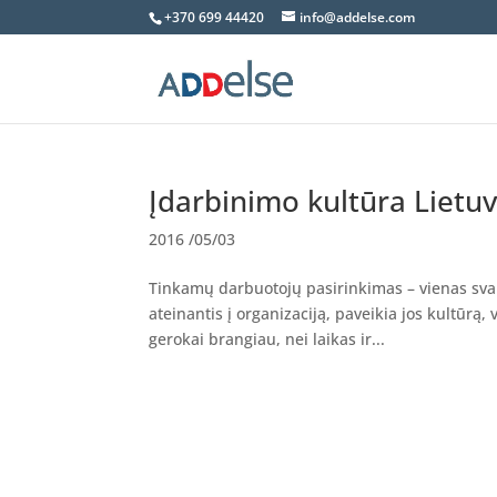
+370 699 44420
info@addelse.com
Įdarbinimo kultūra Lietu
2016 /05/03
Tinkamų darbuotojų pasirinkimas – vienas sva
ateinantis į organizaciją, paveikia jos kultūrą,
gerokai brangiau, nei laikas ir...