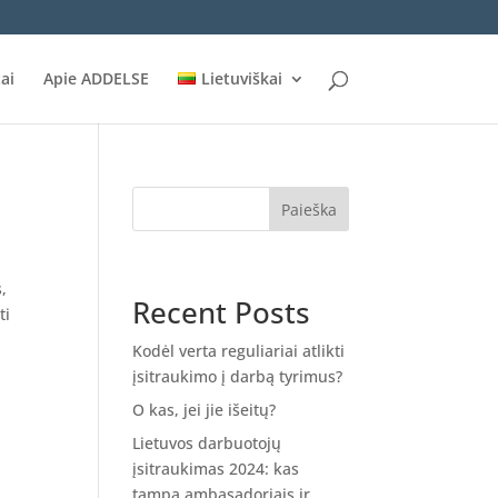
ai
Apie ADDELSE
Lietuviškai
Paieška
,
Recent Posts
ti
Kodėl verta reguliariai atlikti
įsitraukimo į darbą tyrimus?
O kas, jei jie išeitų?
Lietuvos darbuotojų
įsitraukimas 2024: kas
tampa ambasadoriais ir