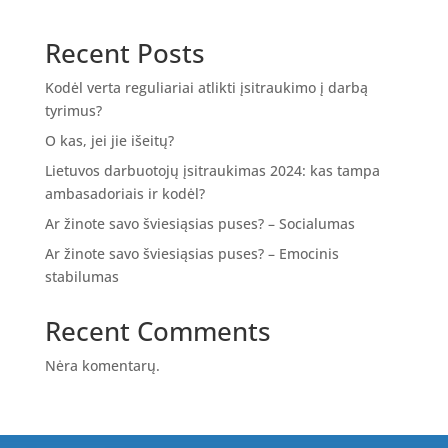
Recent Posts
Kodėl verta reguliariai atlikti įsitraukimo į darbą
tyrimus?
O kas, jei jie išeitų?
Lietuvos darbuotojų įsitraukimas 2024: kas tampa
ambasadoriais ir kodėl?
Ar žinote savo šviesiąsias puses? – Socialumas
Ar žinote savo šviesiąsias puses? – Emocinis
stabilumas
Recent Comments
Nėra komentarų.