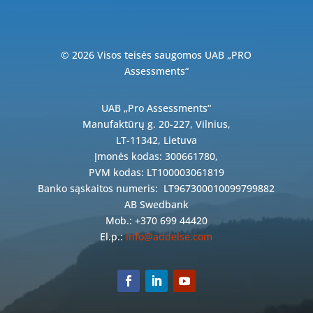
© 2026 Visos teisės saugomos UAB „PRO
Assessments“
UAB „Pro Assessments“
Manufaktūrų g. 20-227, Vilnius,
LT-11342, Lietuva
Įmonės kodas: 300661780,
PVM kodas: LT100003061819
Banko sąskaitos numeris:
LT967300010099799882
AB Swedbank
Mob.: +370 699 44420
El.p.:
info@addelse.com