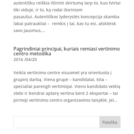
autentišku reiškia ištrinti skirtumą tarp to, kuo tvirtai
tiki viduje, ir to, ką rodai išoriniam
pasauliui. Autentiškos lyderystės koncepcija skamba
labai patraukliai – remkis į tai, kas tu esi, atskleisk
savo jausmus,...
Pagrindiniai principai, kuriais remiasi vertinimo
centro metodika
2016 /04/20
Veikla vertinimo centre visuomet yra orientuota į
grupinį darbą. Viena grupė – kandidatai, kita –
specialiai parengti vertintojai. Vieno kandidato veiklą
stebi ir bendrai aptarę vertina bent 2 ekspertai – tai
pirmoji vertinimo centro organizavimo taisyklė. Jei...
Paieška