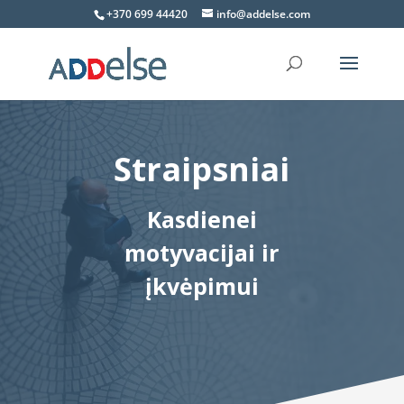
+370 699 44420
info@addelse.com
Straipsniai
Kasdienei
motyvacijai ir
įkvėpimui