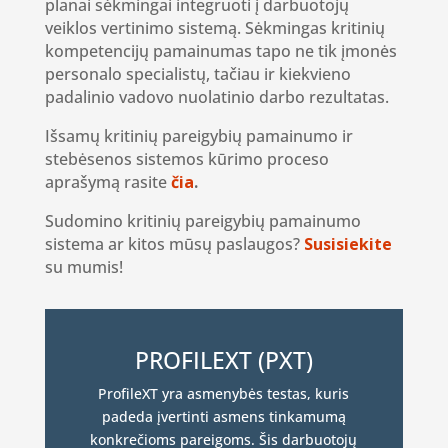
planai sėkmingai integruoti į darbuotojų
veiklos vertinimo sistemą. Sėkmingas kritinių
kompetencijų pamainumas tapo ne tik įmonės
personalo specialistų, tačiau ir kiekvieno
padalinio vadovo nuolatinio darbo rezultatas.
Išsamų kritinių pareigybių pamainumo ir
stebėsenos sistemos kūrimo proceso
aprašymą rasite
čia
.
Sudomino kritinių pareigybių pamainumo
sistema ar kitos mūsų paslaugos?
Susisiekite
su mumis!
PROFILEXT (PXT)
ProfileXT yra asmenybės testas, kuris
padeda įvertinti asmens tinkamumą
konkrečioms pareigoms. Šis darbuotojų