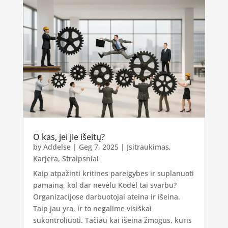
O kas, jei jie išeitų?
by
Addelse
|
Geg 7, 2025
|
Įsitraukimas
,
Karjera
,
Straipsniai
Kaip atpažinti kritines pareigybes ir suplanuoti
pamainą, kol dar nevėlu Kodėl tai svarbu?
Organizacijose darbuotojai ateina ir išeina.
Taip jau yra, ir to negalime visiškai
sukontroliuoti. Tačiau kai išeina žmogus, kuris