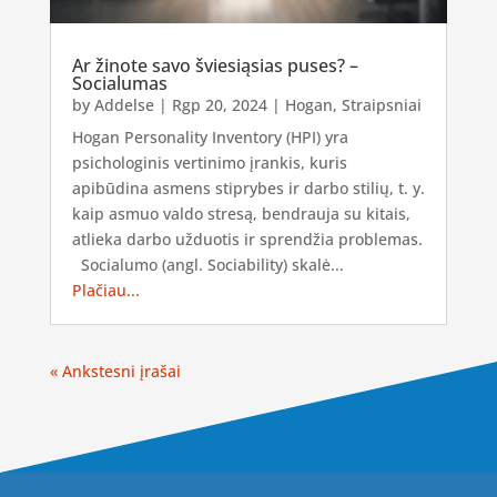
Ar žinote savo šviesiąsias puses? –
Socialumas
by
Addelse
|
Rgp 20, 2024
|
Hogan
,
Straipsniai
Hogan Personality Inventory (HPI) yra
psichologinis vertinimo įrankis, kuris
apibūdina asmens stiprybes ir darbo stilių, t. y.
kaip asmuo valdo stresą, bendrauja su kitais,
atlieka darbo užduotis ir sprendžia problemas.
Socialumo (angl. Sociability) skalė...
Plačiau...
« Ankstesni įrašai