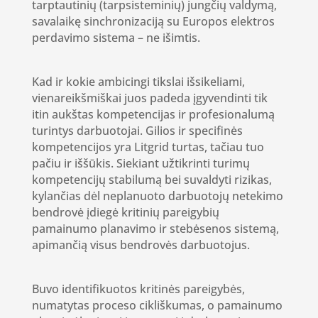
tarptautinių (tarpsisteminių) jungčių valdymą,
savalaikę sinchronizaciją su Europos elektros
perdavimo sistema
–
ne išimtis.
Kad ir kokie ambicingi tikslai išsikeliami,
vienareikšmiškai juos padeda įgyvendinti tik
itin aukštas kompetencijas ir profesionalumą
turintys darbuotojai. Gilios ir specifinės
kompetencijos yra Litgrid turtas, tačiau tuo
pačiu ir iššūkis. Siekiant užtikrinti turimų
kompetencijų stabilumą bei suvaldyti rizikas,
kylančias dėl neplanuoto darbuotojų netekimo
bendrovė įdiegė kritinių pareigybių
pamainumo planavimo ir stebėsenos sistemą,
apimančią visus bendrovės darbuotojus.
Buvo identifikuotos kritinės pareigybės,
numatytas proceso cikliškumas, o pamainumo