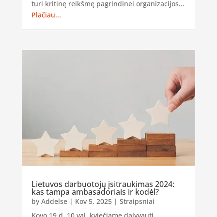
turi kritinę reikšmę pagrindinei organizacijos...
Plačiau...
Lietuvos darbuotojų įsitraukimas 2024:
kas tampa ambasadoriais ir kodėl?
by
Addelse
|
Kov 5, 2025
|
Straipsniai
Kovo 19 d. 10 val. kviečiame dalyvauti