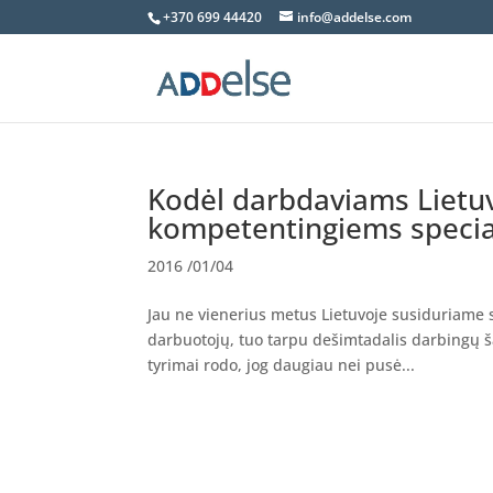
+370 699 44420
info@addelse.com
Kodėl darbdaviams Lietuv
kompetentingiems specia
2016 /01/04
Jau ne vienerius metus Lietuvoje susiduriame
darbuotojų, tuo tarpu dešimtadalis darbingų šal
tyrimai rodo, jog daugiau nei pusė...