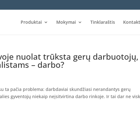
Produktai
Mokymai
Tinklaraštis
Kontakt
oje nuolat trūksta gerų darbuotojų,
listams – darbo?
 su ta pačia problema: darbdaviai skundžiasi nerandantys gerų
ies gyventojų niekaip neįsitvirtina darbo rinkoje. Ir tai dar ne vis