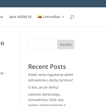
ai
Apie ADDELSE
Lietuviškai
 o
Paieška
Recent Posts
kas –
Kodėl verta reguliariai atlikti
įsitraukimo į darbą tyrimus?
O kas, jei jie išeitų?
Lietuvos darbuotojų
įsitraukimas 2024: kas
tampa ambasadoriais ir