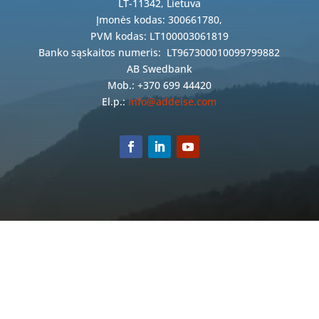
LT-11342, Lietuva
Įmonės kodas: 300661780,
PVM kodas: LT100003061819
Banko sąskaitos numeris:
LT967300010099799882
AB Swedbank
Mob.: +370 699 44420
El.p.:
info@addelse.com