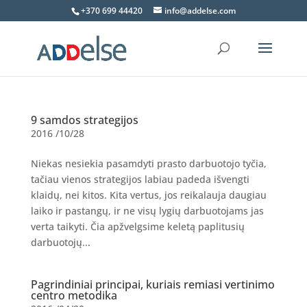
+370 699 44420
info@addelse.com
9 samdos strategijos
2016 /10/28
Niekas nesiekia pasamdyti prasto darbuotojo tyčia,
tačiau vienos strategijos labiau padeda išvengti
klaidų, nei kitos. Kita vertus, jos reikalauja daugiau
laiko ir pastangų, ir ne visų lygių darbuotojams jas
verta taikyti. Čia apžvelgsime keletą paplitusių
darbuotojų...
Pagrindiniai principai, kuriais remiasi vertinimo
centro metodika