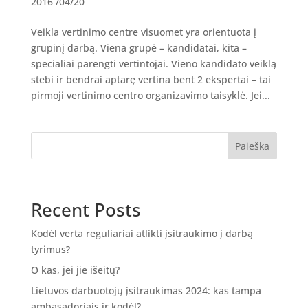
2016 /04/20
Veikla vertinimo centre visuomet yra orientuota į
grupinį darbą. Viena grupė – kandidatai, kita –
specialiai parengti vertintojai. Vieno kandidato veiklą
stebi ir bendrai aptarę vertina bent 2 ekspertai – tai
pirmoji vertinimo centro organizavimo taisyklė. Jei...
Paieška
Recent Posts
Kodėl verta reguliariai atlikti įsitraukimo į darbą
tyrimus?
O kas, jei jie išeitų?
Lietuvos darbuotojų įsitraukimas 2024: kas tampa
ambasadoriais ir kodėl?