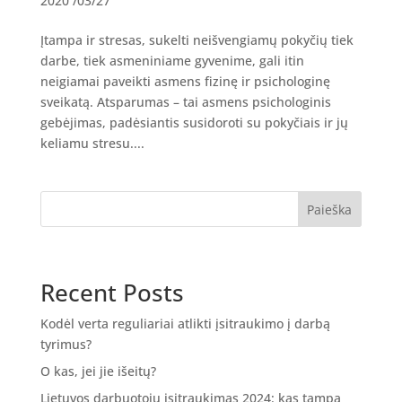
2020 /03/27
Įtampa ir stresas, sukelti neišvengiamų pokyčių tiek
darbe, tiek asmeniniame gyvenime, gali itin
neigiamai paveikti asmens fizinę ir psichologinę
sveikatą. Atsparumas – tai asmens psichologinis
gebėjimas, padėsiantis susidoroti su pokyčiais ir jų
keliamu stresu....
Paieška
Recent Posts
Kodėl verta reguliariai atlikti įsitraukimo į darbą
tyrimus?
O kas, jei jie išeitų?
Lietuvos darbuotojų įsitraukimas 2024: kas tampa