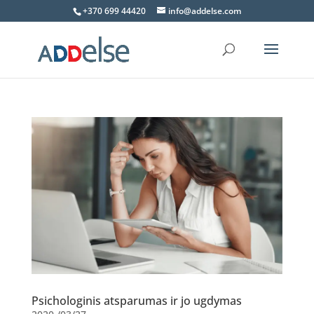
+370 699 44420
info@addelse.com
Psichologinis atsparumas ir jo ugdymas