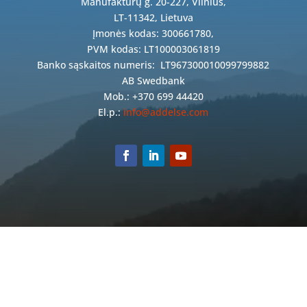
Manufaktūrų g. 20-227, Vilnius,
LT-11342, Lietuva
Įmonės kodas: 300661780,
PVM kodas: LT100003061819
Banko sąskaitos numeris:
LT967300010099799882
AB Swedbank
Mob.: +370 699 44420
El.p.:
info@addelse.com