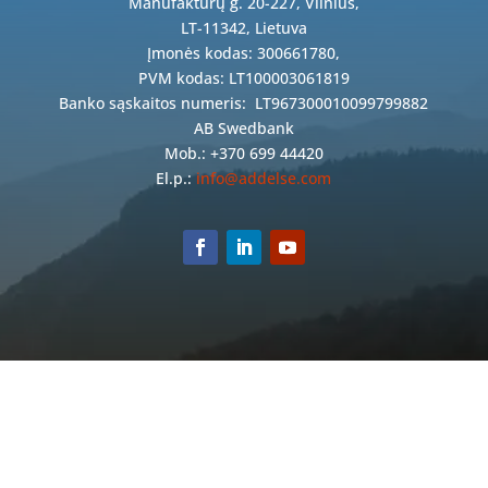
Manufaktūrų g. 20-227, Vilnius,
LT-11342, Lietuva
Įmonės kodas: 300661780,
PVM kodas: LT100003061819
Banko sąskaitos numeris:
LT967300010099799882
AB Swedbank
Mob.: +370 699 44420
El.p.:
info@addelse.com