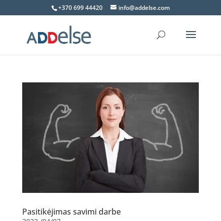
+370 699 44420
info@addelse.com
Pasitikėjimas savimi darbe