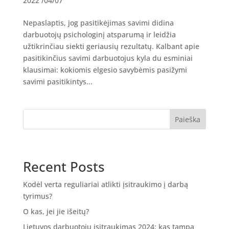
2022 /04/07
Nepaslaptis, jog pasitikėjimas savimi didina
darbuotojų psichologinį atsparumą ir leidžia
užtikrinčiau siekti geriausių rezultatų. Kalbant apie
pasitikinčius savimi darbuotojus kyla du esminiai
klausimai: kokiomis elgesio savybėmis pasižymi
savimi pasitikintys...
Paieška
Recent Posts
Kodėl verta reguliariai atlikti įsitraukimo į darbą
tyrimus?
O kas, jei jie išeitų?
Lietuvos darbuotojų įsitraukimas 2024: kas tampa