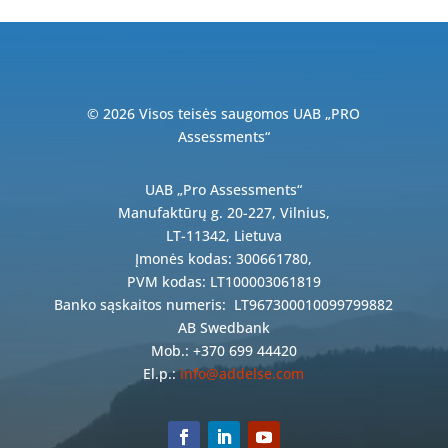
© 2026 Visos teisės saugomos UAB „PRO
Assessments“
UAB „Pro Assessments“
Manufaktūrų g. 20-227, Vilnius,
LT-11342, Lietuva
Įmonės kodas: 300661780,
PVM kodas: LT100003061819
Banko sąskaitos numeris:
LT967300010099799882
AB Swedbank
Mob.: +370 699 44420
El.p.:
info@addelse.com