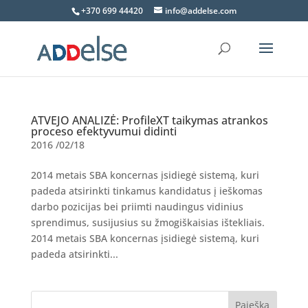
+370 699 44420
info@addelse.com
ATVEJO ANALIZĖ: ProfileXT taikymas atrankos
proceso efektyvumui didinti
2016 /02/18
2014 metais SBA koncernas įsidiegė sistemą, kuri
padeda atsirinkti tinkamus kandidatus į ieškomas
darbo pozicijas bei priimti naudingus vidinius
sprendimus, susijusius su žmogiškaisias ištekliais.
2014 metais SBA koncernas įsidiegė sistemą, kuri
padeda atsirinkti...
Paieška