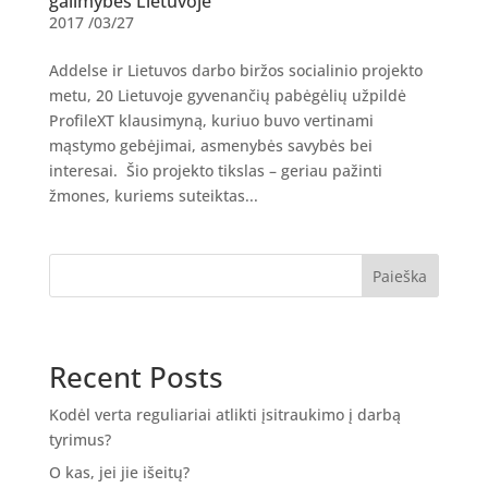
galimybės Lietuvoje
2017 /03/27
Addelse ir Lietuvos darbo biržos socialinio projekto
metu, 20 Lietuvoje gyvenančių pabėgėlių užpildė
ProfileXT klausimyną, kuriuo buvo vertinami
mąstymo gebėjimai, asmenybės savybės bei
interesai. Šio projekto tikslas – geriau pažinti
žmones, kuriems suteiktas...
Paieška
Recent Posts
Kodėl verta reguliariai atlikti įsitraukimo į darbą
tyrimus?
O kas, jei jie išeitų?