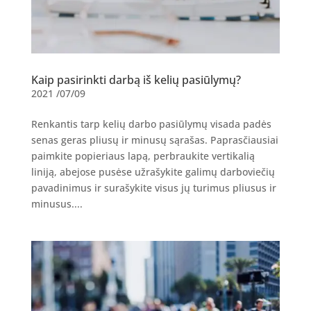
Kaip pasirinkti darbą iš kelių pasiūlymų?
2021 /07/09
Renkantis tarp kelių darbo pasiūlymų visada padės
senas geras pliusų ir minusų sąrašas. Paprasčiausiai
paimkite popieriaus lapą, perbraukite vertikalią
liniją, abejose pusėse užrašykite galimų darboviečių
pavadinimus ir surašykite visus jų turimus pliusus ir
minusus....