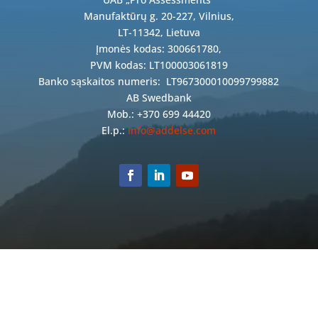
Manufaktūrų g. 20-227, Vilnius,
LT-11342, Lietuva
Įmonės kodas: 300661780,
PVM kodas: LT100003061819
Banko sąskaitos numeris:
LT967300010099799882
AB Swedbank
Mob.: +370 699 44420
El.p.:
info@addelse.com