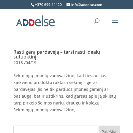
+370 699 44420
info@addelse.com
Rasti gerą pardavėją – tarsi rasti idealų
sutuoktinį
2016 /04/19
Sėkmingų įmonių vadovai žino, kad tiesiausias
kiekvieno produkto raktas į sėkmę – geras
pardavėjas. Jis ne tik parduos įmonės gaminį ar
paslaugą, bet ir užtikrins, kad garsas apie ją sklistų
tarp pirkėjo šeimos narių, draugų ir kolegų.
Sėkmingų įmonių vadovai žino,...
Paieška