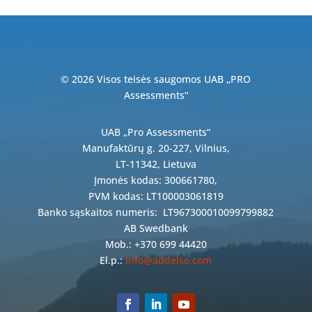
© 2026 Visos teisės saugomos UAB „PRO
Assessments“
UAB „Pro Assessments“
Manufaktūrų g. 20-227, Vilnius,
LT-11342, Lietuva
Įmonės kodas: 300661780,
PVM kodas: LT100003061819
Banko sąskaitos numeris:
LT967300010099799882
AB Swedbank
Mob.: +370 699 44420
El.p.:
info@addelse.com