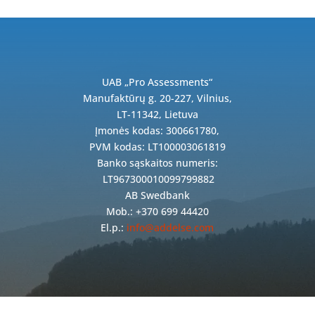
UAB „Pro Assessments“
Manufaktūrų g. 20-227, Vilnius,
LT-11342, Lietuva
Įmonės kodas: 300661780,
PVM kodas: LT100003061819
Banko sąskaitos numeris:
LT967300010099799882
AB Swedbank
Mob.: +370 699 44420
El.p.:
info@addelse.com