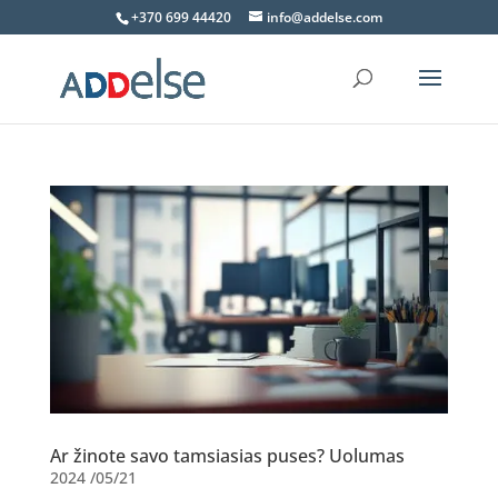
+370 699 44420
info@addelse.com
Ar žinote savo tamsiasias puses? Uolumas
2024 /05/21