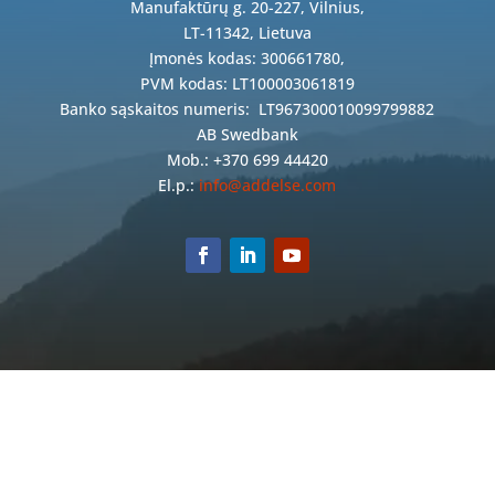
Manufaktūrų g. 20-227, Vilnius,
LT-11342, Lietuva
Įmonės kodas: 300661780,
PVM kodas: LT100003061819
Banko sąskaitos numeris:
LT967300010099799882
AB Swedbank
Mob.: +370 699 44420
El.p.:
info@addelse.com