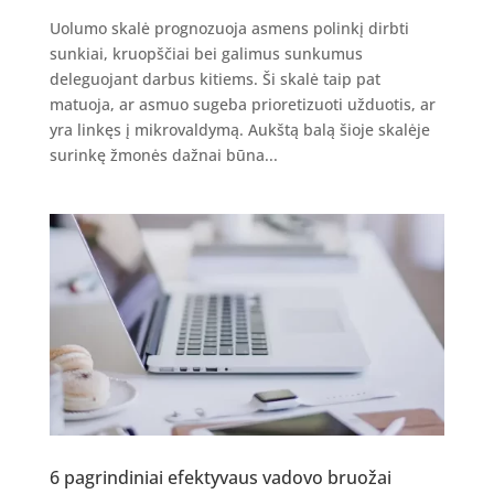
Uolumo skalė prognozuoja asmens polinkį dirbti
sunkiai, kruopščiai bei galimus sunkumus
deleguojant darbus kitiems. Ši skalė taip pat
matuoja, ar asmuo sugeba prioretizuoti užduotis, ar
yra linkęs į mikrovaldymą. Aukštą balą šioje skalėje
surinkę žmonės dažnai būna...
6 pagrindiniai efektyvaus vadovo bruožai