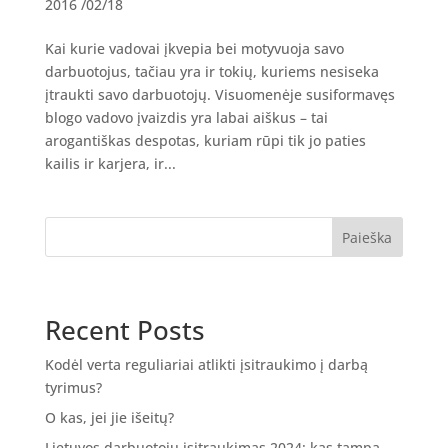
2016 /02/18
Kai kurie vadovai įkvepia bei motyvuoja savo
darbuotojus, tačiau yra ir tokių, kuriems nesiseka
įtraukti savo darbuotojų. Visuomenėje susiformavęs
blogo vadovo įvaizdis yra labai aiškus – tai
arogantiškas despotas, kuriam rūpi tik jo paties
kailis ir karjera, ir...
Paieška
Recent Posts
Kodėl verta reguliariai atlikti įsitraukimo į darbą
tyrimus?
O kas, jei jie išeitų?
Lietuvos darbuotojų įsitraukimas 2024: kas tampa