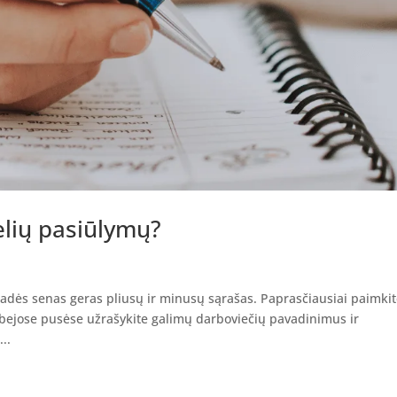
kelių pasiūlymų?
adės senas geras pliusų ir minusų sąrašas. Paprasčiausiai paimki
, abejose pusėse užrašykite galimų darboviečių pavadinimus ir
..