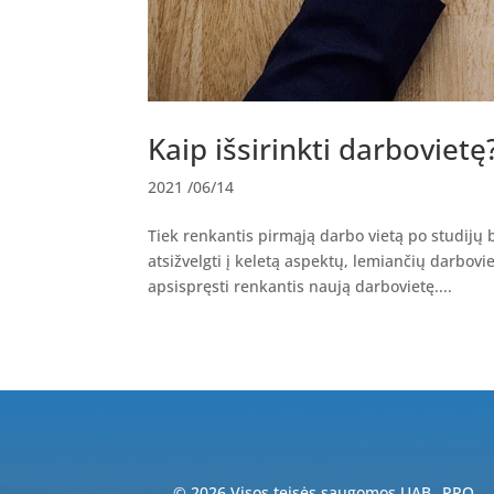
Kaip išsirinkti darbovietę
2021 /06/14
Tiek renkantis pirmąją darbo vietą po studijų 
atsižvelgti į keletą aspektų, lemiančių darbov
apsispręsti renkantis naują darbovietę....
© 2026 Visos teisės saugomos UAB „PRO