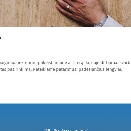
?
baigimo, tiek norint pakeisti įmonę ar sferą, kurioje dirbama, svar
ietės pasirinkimą. Pateikiame patarimus, padėsiančius lengviau
UAB „Pro Assessments“