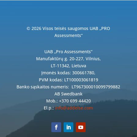
© 2026 Visos teisės saugomos UAB „PRO
Assessments“
UAB „Pro Assessments“
Manufaktūrų g. 20-227, Vilnius,
LT-11342, Lietuva
Įmonės kodas: 300661780,
PVM kodas: LT100003061819
Banko sąskaitos numeris:
LT967300010099799882
AB Swedbank
Mob.: +370 699 44420
El.p.:
info@addelse.com