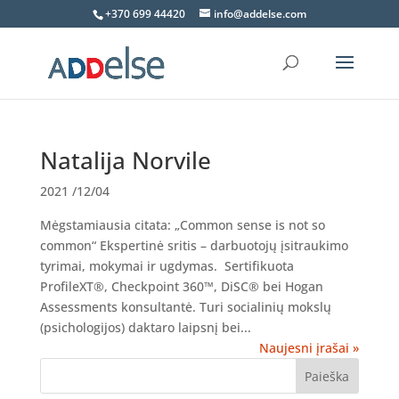
+370 699 44420
info@addelse.com
Natalija Norvile
2021 /12/04
Mėgstamiausia citata: „Common sense is not so
common“ Ekspertinė sritis – darbuotojų įsitraukimo
tyrimai, mokymai ir ugdymas. Sertifikuota
ProfileXT®, Checkpoint 360™, DiSC® bei Hogan
Assessments konsultantė. Turi socialinių mokslų
(psichologijos) daktaro laipsnį bei...
Naujesni įrašai »
Paieška